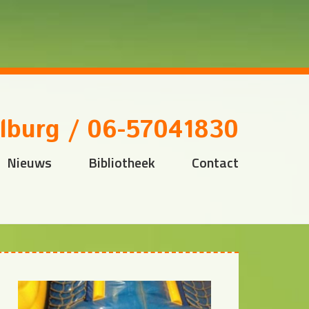
lburg /
06-57041830
Nieuws
Bibliotheek
Contact