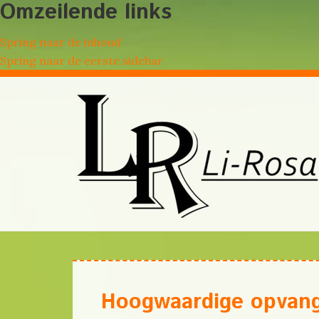
Omzeilende links
Spring naar de inhoud
Spring naar de eerste sidebar
Hoogwaardige opvan